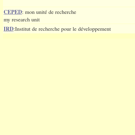
CEPED
: mon unité de recherche
my research unit
IRD
:Institut de recherche pour le développement
Sex ratio in Asia
: UNFPA-sponsored studies
SIFP
: South India Fertility Project (English)