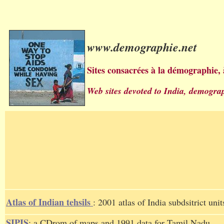
www.demographie.net
Sites consacrées à la démographie, à
Web sites devoted to India, demograp
Atlas of Indian tehsils
: 2001 atlas of India subdsitrict unit
SIPIS
: a CDrom of maps and 1991 data for Tamil Nadu