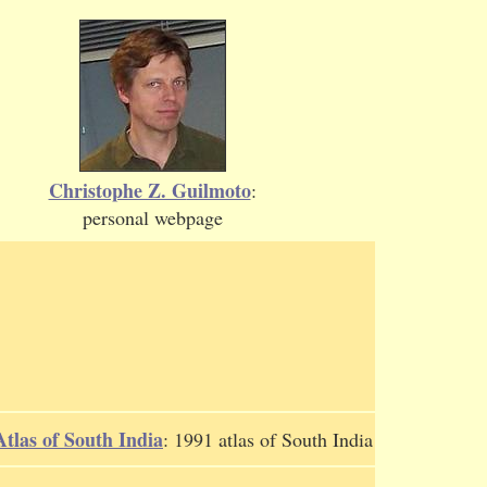
Christophe Z. G
uilmoto
:
personal webpage
Atlas of South India
: 1991 atlas of South India