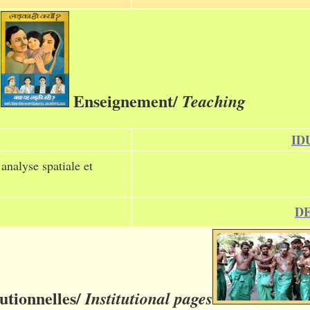
Enseignement/
Teaching
ID
nalyse spatiale et
D
tutionnelles/
Institutional
pages