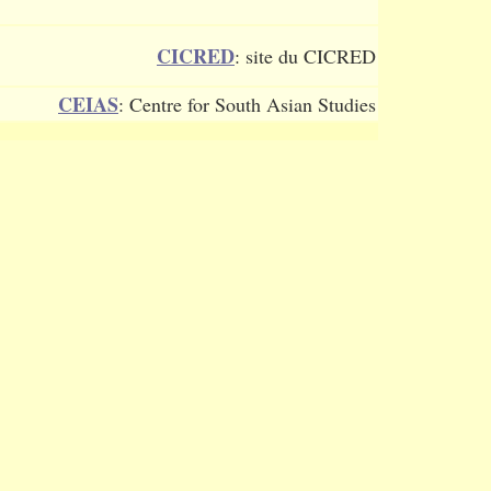
CICRED
: site du CICRED
CEIAS
: Centre for South Asian Studies
ic and other recent statistical sources for India
EMIS
: Space and Measure in
South India Project (mostly in French)